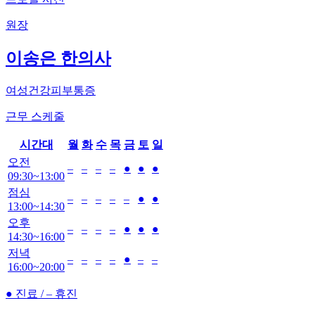
원장
이송은 한의사
여성건강
피부
통증
근무 스케줄
시간대
월
화
수
목
금
토
일
오전
–
–
–
–
●
●
●
09:30~13:00
점심
–
–
–
–
–
●
●
13:00~14:30
오후
–
–
–
–
●
●
●
14:30~16:00
저녁
–
–
–
–
●
–
–
16:00~20:00
● 진료 / – 휴진