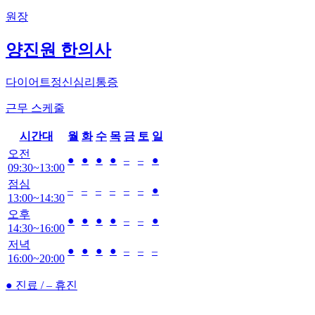
원장
양진원 한의사
다이어트
정신심리
통증
근무 스케줄
시간대
월
화
수
목
금
토
일
오전
●
●
●
●
–
–
●
09:30~13:00
점심
–
–
–
–
–
–
●
13:00~14:30
오후
●
●
●
●
–
–
●
14:30~16:00
저녁
●
●
●
●
–
–
–
16:00~20:00
● 진료 / – 휴진