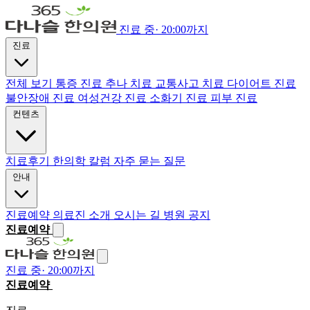
진료 중
·
20:00까지
진료
전체 보기
통증 진료
추나 치료
교통사고 치료
다이어트 진료
불안장애 진료
여성건강 진료
소화기 진료
피부 진료
컨텐츠
치료후기
한의학 칼럼
자주 묻는 질문
안내
진료예약
의료진 소개
오시는 길
병원 공지
진료예약
진료 중
·
20:00까지
진료예약
전화하기