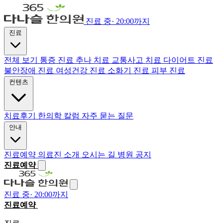
진료 중
·
20:00까지
진료
전체 보기
통증 진료
추나 치료
교통사고 치료
다이어트 진료
불안장애 진료
여성건강 진료
소화기 진료
피부 진료
컨텐츠
치료후기
한의학 칼럼
자주 묻는 질문
안내
진료예약
의료진 소개
오시는 길
병원 공지
진료예약
진료 중
·
20:00까지
진료예약
전화하기