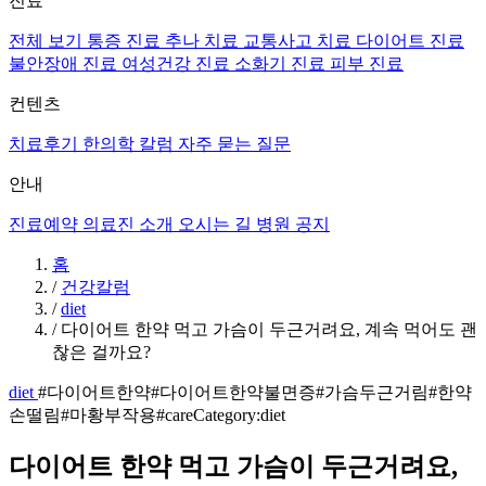
진료
전체 보기
통증 진료
추나 치료
교통사고 치료
다이어트 진료
불안장애 진료
여성건강 진료
소화기 진료
피부 진료
컨텐츠
치료후기
한의학 칼럼
자주 묻는 질문
안내
진료예약
의료진 소개
오시는 길
병원 공지
홈
/
건강칼럼
/
diet
/
다이어트 한약 먹고 가슴이 두근거려요, 계속 먹어도 괜
찮은 걸까요?
diet
#다이어트한약
#다이어트한약불면증
#가슴두근거림
#한약
손떨림
#마황부작용
#careCategory:diet
다이어트 한약 먹고 가슴이 두근거려요,