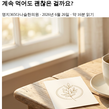
계속 먹어도 괜찮은 걸까요?
명지365다나슬한의원
·
2026년 6월 26일
·
약 16분 읽기