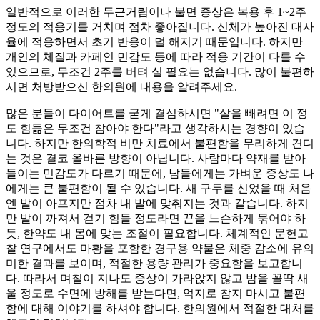
일반적으로 이러한 두근거림이나 불면 증상은 복용 후 1~2주
정도의 적응기를 거치며 점차 좋아집니다. 신체가 높아진 대사
율에 적응하면서 초기 반응이 덜 해지기 때문입니다. 하지만
개인의 체질과 카페인 민감도 등에 따라 적응 기간이 다를 수
있으므로, 무조건 2주를 버텨 실 필요는 없습니다. 많이 불편하
시면 처방받으신 한의원에 내용을 알려주세요.
많은 분들이 다이어트를 굳게 결심하시면 "살을 빼려면 이 정
도 힘듦은 무조건 참아야 한다"라고 생각하시는 경향이 있습
니다. 하지만 한의학적 비만 치료에서 불편함을 무리하게 견디
는 것은 결코 올바른 방향이 아닙니다. 사람마다 약재를 받아
들이는 민감도가 다르기 때문에, 남들에게는 가벼운 증상도 나
에게는 큰 불편함이 될 수 있습니다. 새 구두를 신었을 때 처음
엔 발이 아프지만 점차 내 발에 맞춰지는 것과 같습니다. 하지
만 발이 까져서 걷기 힘들 정도라면 끈을 느슨하게 묶어야 하
듯, 한약도 내 몸에 맞는 조절이 필요합니다. 체계적인 문헌고
찰 연구에서도 마황을 포함한 경구용 약물은 체중 감소에 유의
미한 결과를 보이며, 적절한 용량 관리가 중요함을 보고합니
다. 따라서 며칠이 지나도 증상이 가라앉지 않고 밤을 꼴딱 새
울 정도로 수면에 방해를 받는다면, 억지로 참지 마시고 불편
함에 대해 이야기를 하셔야 합니다. 한의원에서 적절한 대처를