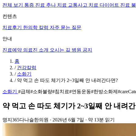
전체 보기
통증 진료
추나 치료
교통사고 치료
다이어트 진료
불
컨텐츠
치료후기
한의학 칼럼
자주 묻는 질문
안내
진료예약
의료진 소개
오시는 길
병원 공지
홈
/
건강칼럼
/
소화기
/
약 먹고 손 따도 체기가 2~3일째 안 내려간다면?
소화기
#급체
#소화불량
#침치료
#연동운동
#한방소화제
#careCate
약 먹고 손 따도 체기가 2~3일째 안 내려
명지365다나슬한의원
·
2026년 6월 7일
·
약 13분 읽기