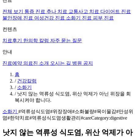
진료
전체 보기
통증 진료
추나 치료
교통사고 치료
다이어트 진료
불안장애 진료
여성건강 진료
소화기 진료
피부 진료
컨텐츠
치료후기
한의학 칼럼
자주 묻는 질문
안내
진료예약
의료진 소개
오시는 길
병원 공지
홈
/
건강칼럼
/
소화기
/
낫지 않는 역류성 식도염, 위산 억제가 아닌 위장을 회
복시켜야 합니다.
소화기
#역류성식도염
#위장장애
#소화불량
#목이물감
#만성위
염
#한약치료
#역류성식도염생활관리
#careCategory:digestive
낫지 않는 역류성 식도염, 위산 억제가 아