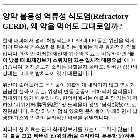
양약 불응성 역류성 식도염(Refractory
GERD), 왜 약을 먹어도 그대로일까?
현재 내과에서 널리 처방되는 P-CAB과 PPI 등은 위산을 억제
하여 단순한 가슴쓰림을 완화하는 데에는 매우 효과적인 약물
입니다. 하지만 이러한 제산제 위주의 치료는 비유하자면
‘불
이 났을 때 화재경보기 스위치만 끄는 일시적 대증요법’
에 가
깝습니다. 화재경보기 소리는 멈췄을지 몰라도, 타버린 집안의
상태는 그대로 방치되어 있기 때문입니다.
위산이 줄어들어도 음식물이 원활하게 내려가지 않고 명치가
답답한 진짜 이유는, 위장의 연동 운동이 저하되어 음식물이
정체되어 있기 때문입니다. 한의학에서는 이를 위장 기능이 저
하된 ‘비위기허(脾胃氣虛)’ 및 노폐물이 쌓인 ‘담적(痰飮)’으로
진단합니다. 위장 하부가 멈춰 있으면 음식물이 부패하면서 발
생한 가스와 압력이 물리적인 역류를 유발합니다.
따라서 한 치료는 단지 화재경보기를 끄는 데 그치지 않습니
다.
불을 끄고, 타버린 집(위장관)을 수리하며, 튼튼한 문(하부