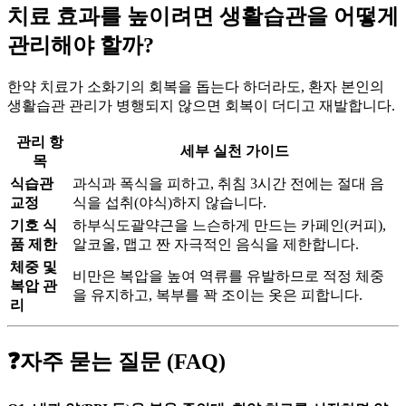
치료 효과를 높이려면 생활습관을 어떻게
관리해야 할까?
한약 치료가 소화기의 회복을 돕는다 하더라도, 환자 본인의
생활습관 관리가 병행되지 않으면 회복이 더디고 재발합니다.
관리 항
세부 실천 가이드
목
식습관
과식과 폭식을 피하고, 취침 3시간 전에는 절대 음
교정
식을 섭취(야식)하지 않습니다.
기호 식
하부식도괄약근을 느슨하게 만드는 카페인(커피),
품 제한
알코올, 맵고 짠 자극적인 음식을 제한합니다.
체중 및
비만은 복압을 높여 역류를 유발하므로 적정 체중
복압 관
을 유지하고, 복부를 꽉 조이는 옷은 피합니다.
리
❓자주 묻는 질문 (FAQ)