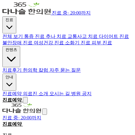
진료 중
·
20:00까지
진료
전체 보기
통증 진료
추나 치료
교통사고 치료
다이어트 진료
불안장애 진료
여성건강 진료
소화기 진료
피부 진료
컨텐츠
치료후기
한의학 칼럼
자주 묻는 질문
안내
진료예약
의료진 소개
오시는 길
병원 공지
진료예약
진료 중
·
20:00까지
진료예약
전화하기