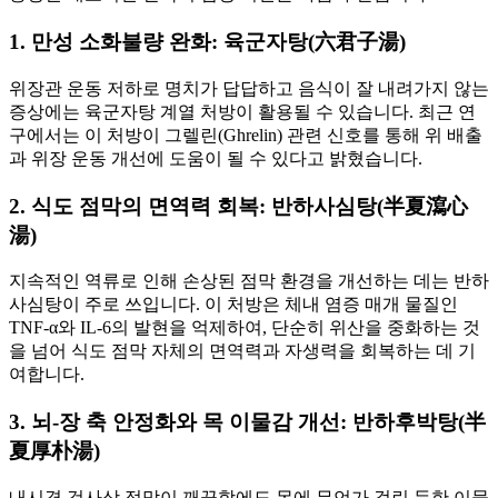
1. 만성 소화불량 완화: 육군자탕(六君子湯)
위장관 운동 저하로 명치가 답답하고 음식이 잘 내려가지 않는
증상에는 육군자탕 계열 처방이 활용될 수 있습니다. 최근 연
구에서는 이 처방이 그렐린(Ghrelin) 관련 신호를 통해 위 배출
과 위장 운동 개선에 도움이 될 수 있다고 밝혔습니다.
2. 식도 점막의 면역력 회복: 반하사심탕(半夏瀉心
湯)
지속적인 역류로 인해 손상된 점막 환경을 개선하는 데는 반하
사심탕이 주로 쓰입니다. 이 처방은 체내 염증 매개 물질인
TNF-α와 IL-6의 발현을 억제하여, 단순히 위산을 중화하는 것
을 넘어 식도 점막 자체의 면역력과 자생력을 회복하는 데 기
여합니다.
3. 뇌-장 축 안정화와 목 이물감 개선: 반하후박탕(半
夏厚朴湯)
내시경 검사상 점막이 깨끗함에도 목에 무언가 걸린 듯한 이물