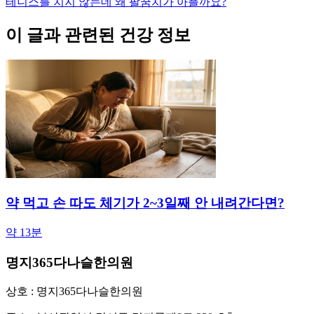
테니스를 치지 않는데 왜 팔꿈치가 아플까요?
이 글과 관련된 건강 정보
약 먹고 손 따도 체기가 2~3일째 안 내려간다면?
약 13분
명지365다나슬한의원
상호 : 명지365다나슬한의원