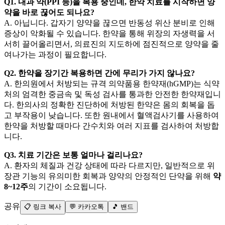
Q1. 내과 약(PPI 등)을 복용 중인데, 한약 치료를 시작하면 양
약을 바로 끊어도 되나요?
A. 아닙니다. 갑자기 양약을 끊으면 반동성 위산 분비로 인해
증상이 악화될 수 있습니다. 한약을 통해 위장의 자생력을 서
서히 끌어올리면서, 의료진의 지도하에 점진적으로 양약을 줄
여나가는 과정이 필요합니다.
Q2. 한약을 장기간 복용하면 간에 무리가 가지 않나요?
A. 한의원에서 처방되는 규격 의약품용 한약재(hGMP)는 식약
처의 엄격한 중금속 및 독성 검사를 통과한 안전한 한약재입니
다. 한의사의 정확한 진단하에 처방된 한약은 몸의 회복을 돕
고 부작용이 낮습니다. 또한 원내에서 혈액검사기를 사용하여
한약을 처방할 때마다 간수치와 여러 지표를 검사하여 처방합
니다.
Q3. 치료 기간은 보통 얼마나 걸리나요?
A. 환자의 체질과 건강 상태에 따라 다르지만, 일반적으로 위
장관 기능의 유의미한 회복과 양약의 안정적인 단약을 위해
약
8~12주
의 기간이 소요됩니다.
공유
📋 링크 복사
💬 카카오톡
🎵 밴드