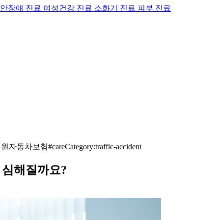
안장애 진료
여성건강 진료
소화기 진료
피부 진료
의원자동차보험
#careCategory:traffic-accident
 심해질까요?