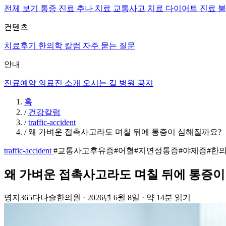
전체 보기
통증 진료
추나 치료
교통사고 치료
다이어트 진료
불
컨텐츠
치료후기
한의학 칼럼
자주 묻는 질문
안내
진료예약
의료진 소개
오시는 길
병원 공지
홈
/
건강칼럼
/
traffic-accident
/
왜 가벼운 접촉사고라도 며칠 뒤에 통증이 심해질까요?
traffic-accident
#교통사고후유증
#어혈
#지연성통증
#야제증
#한
왜 가벼운 접촉사고라도 며칠 뒤에 통증이
명지365다나슬한의원
·
2026년 6월 8일
·
약 14분 읽기