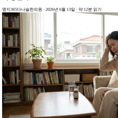
명지365다나슬한의원
·
2026년 6월 13일
·
약 12분 읽기