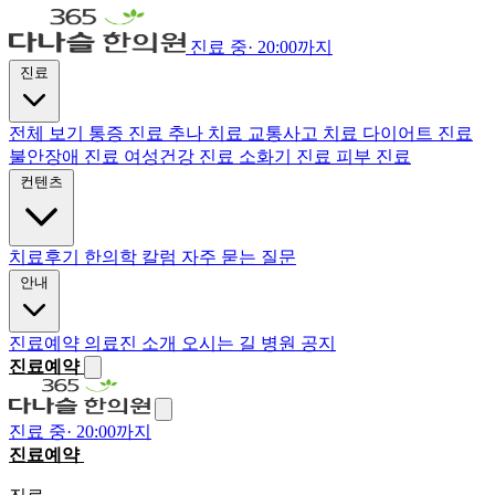
진료 중
·
20:00까지
진료
전체 보기
통증 진료
추나 치료
교통사고 치료
다이어트 진료
불안장애 진료
여성건강 진료
소화기 진료
피부 진료
컨텐츠
치료후기
한의학 칼럼
자주 묻는 질문
안내
진료예약
의료진 소개
오시는 길
병원 공지
진료예약
진료 중
·
20:00까지
진료예약
전화하기