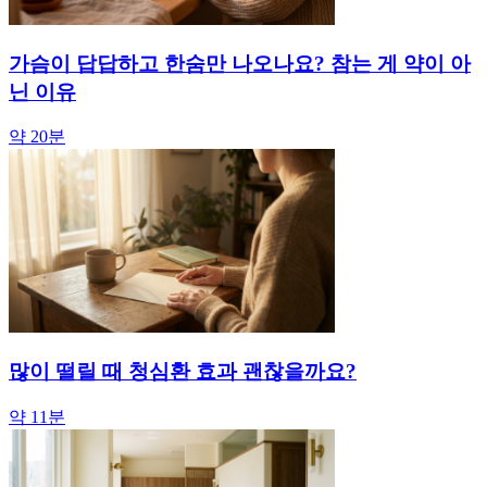
가슴이 답답하고 한숨만 나오나요? 참는 게 약이 아
닌 이유
약 20분
많이 떨릴 때 청심환 효과 괜찮을까요?
약 11분