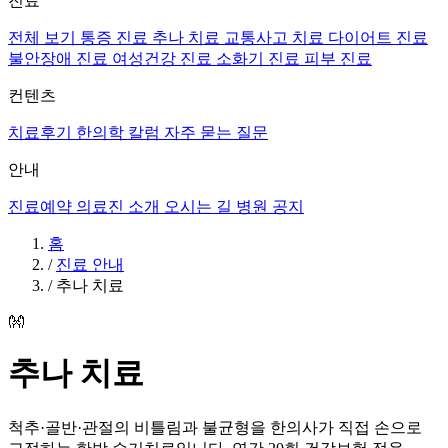
진료
전체 보기
통증 진료
추나 치료
교통사고 치료
다이어트 진료
불안장애 진료
여성건강 진료
소화기 진료
피부 진료
컨텐츠
치료후기
한의학 칼럼
자주 묻는 질문
안내
진료예약
의료진 소개
오시는 길
병원 공지
홈
/
진료 안내
/
추나 치료
👐
추나 치료
척추·골반·관절의 비틀림과 불균형을 한의사가 직접 손으로