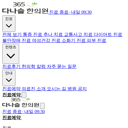
진료 종료
·
내일 09:30
진료
전체 보기
통증 진료
추나 치료
교통사고 치료
다이어트 진료
불안장애 진료
여성건강 진료
소화기 진료
피부 진료
컨텐츠
치료후기
한의학 칼럼
자주 묻는 질문
안내
진료예약
의료진 소개
오시는 길
병원 공지
진료예약
진료 종료
·
내일 09:30
진료예약
전화하기